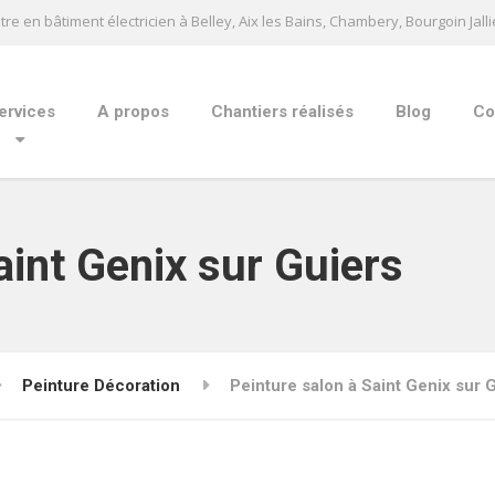
tre en bâtiment électricien à Belley, Aix les Bains, Chambery, Bourgoin Jall
ervices
A propos
Chantiers réalisés
Blog
Co
aint Genix sur Guiers
Peinture Décoration
Peinture salon à Saint Genix sur 