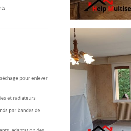
nts
 séchage pour enlever
es et radiateurs.
onds par bandes de
ants, adaptation des